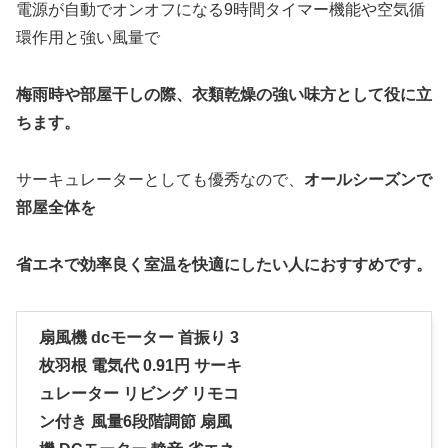
電源が自動でオンオフになる9時間タイマー機能や空気循
環作用と強い風量で
梅雨時や
部屋干しの
際、衣類乾燥の強い味方として役に立
ちます。
サーキュレーターとしても優秀なので、
オールシーズンで
部屋全体を
省エネで効率良く室温
を快
適にしたい人におすすめです。
扇風機 dcモーター 首振り 3
枚羽根 電気代 0.91円 サーキ
ュレーター リビング リモコ
ン付き 風量6段階調節 扇風