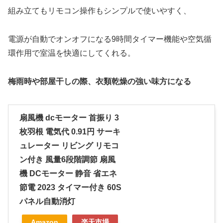
組み立てもリモコン操作もシンプルで使いやすく、
電源が自動でオンオフになる9時間タイマー機能や空気循
環作用で室温を快適にしてくれ
る。
梅雨時や部屋干しの際、衣類乾燥の強い味方になる
扇風機 dcモーター 首振り 3
枚羽根 電気代 0.91円 サーキ
ュレーター リビング リモコ
ン付き 風量6段階調節 扇風
機 DCモーター 静音 省エネ
節電 2023 タイマー付き 60S
パネル自動消灯
Amazon
楽天市場