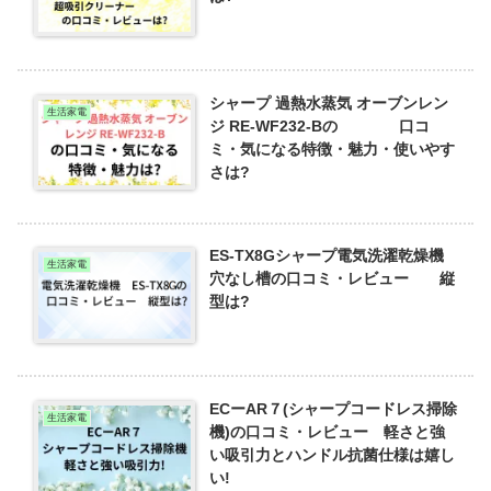
シャープ 過熱水蒸気 オーブンレン
生活家電
ジ RE-WF232-Bの 口コ
ミ・気になる特徴・魅力・使いやす
さは?
ES-TX8Gシャープ電気洗濯乾燥機
生活家電
穴なし槽の口コミ・レビュー 縦
型は?
ECーAR７(シャープコードレス掃除
生活家電
機)の口コミ・レビュー 軽さと強
い吸引力とハンドル抗菌仕様は嬉し
い!