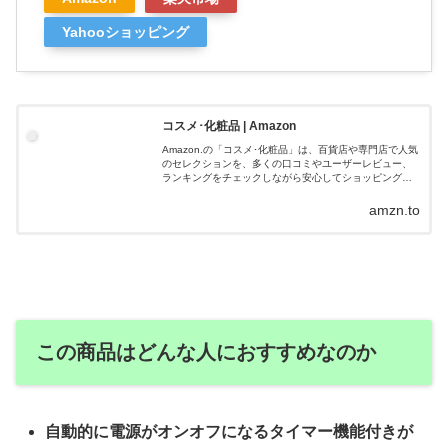
Yahooショッピング
コスメ･化粧品 | Amazon
Amazon.の「コスメ･化粧品」は、百貨店や専門店で人気
のセレクションを、多くの口コミやユーザーレビュー、
ランキングをチェックしながら安心してショッピングを
楽しむことができるビューティーセレクトストア。しか
もAmazon.co.jpが販売、発送する「コスメ･化粧品」の商
amzn.to
品は、国内通常配送が無料。
この商品はどんな人におすすめなのか
自動的に電源がオンオフになるタイマー機能付きが