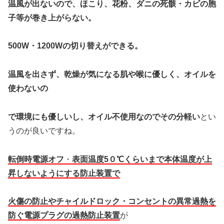
温風が出ないので、ほこり、花粉、ダニの死骸・カビの胞
子等が巻き上がらない。
500W・1200Wの切り替えができる。
温風を出さず、乾燥が気になる肌や喉に優しく、オイルを
使わないの
で環境にも優しいし、オイル不使用なのでその分軽い
とい
うのが良いですね。
転倒時電源オフ
・
表面温度5０℃くらいまで本体温度が上
昇しないようにする
防止装置で
火傷の防止
や
チャイルドロック・コンセントの異常過熱を
防ぐ電源プラグの過熱防止装置
が