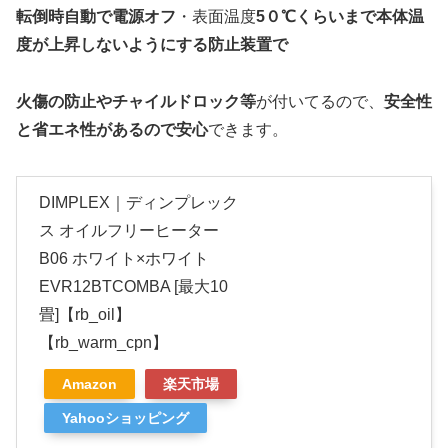
転倒時自動で電源オフ
・表面温度
5０℃くらいまで本体温
度が上昇しないようにする
防止装置で
火傷の防
止や
チャイルドロック等
が付いてるので、
安全性
と省エネ性があるので安心
できます。
DIMPLEX｜ディンプレック
ス オイルフリーヒーター
B06 ホワイト×ホワイト
EVR12BTCOMBA [最大10
畳]【rb_oil】
【rb_warm_cpn】
Amazon
楽天市場
Yahooショッピング