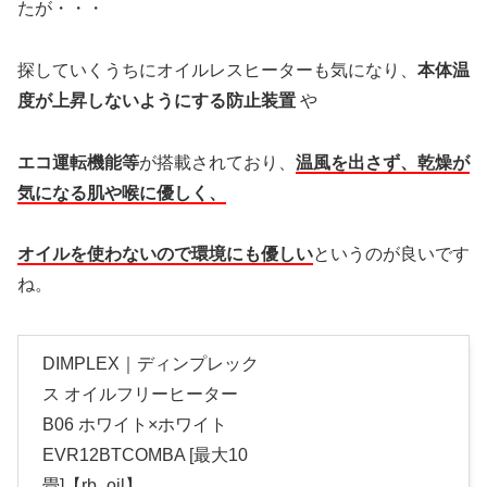
たが・・・
探していくうちにオイルレスヒーターも気になり、
本体温
度が上昇しないようにする防止装置
や
エコ運転機能等
が搭載されており、
温風を出さず、乾燥が
気になる肌や喉に優しく、
オイルを使わな
いの
で環境にも優しい
というのが良いです
ね。
DIMPLEX｜ディンプレック
ス オイルフリーヒーター
B06 ホワイト×ホワイト
EVR12BTCOMBA [最大10
畳]【rb_oil】