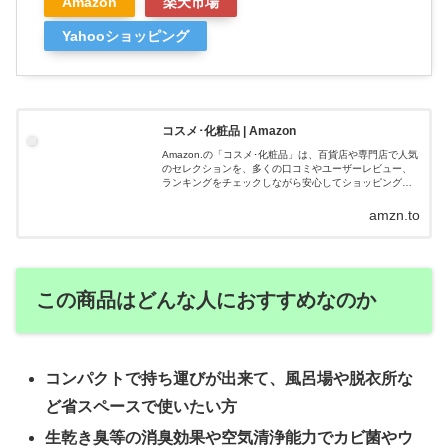
Amazon
楽天市場
Yahooショッピング
コスメ･化粧品 | Amazon
Amazon.の「コスメ･化粧品」は、百貨店や専門店で人気
のセレクションを、多くの口コミやユーザーレビュー、
ランキングをチェックしながら安心してショッピングを
楽しむことができるビューティーセレクトストア。しか
もAmazon.co.jpが販売、発送する「コスメ･化粧品」の商
amzn.to
品は、国内通常配送が無料。
この商品はどんな人におすすめなのか
コンパクトで持ち運びが出来て、風呂場や脱衣所な
ど省スペースで使いたい方
生乾き臭等の消臭効果や空気清浄能力でカビ菌やウ