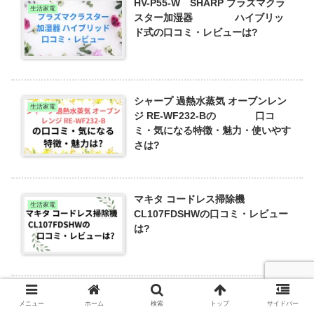
HV-P55-W SHARP プラズマクラ
生活家電
スター加湿器 ハイブリッ
ド式の口コミ・レビューは?
シャープ 過熱水蒸気 オーブンレン
生活家電
ジ RE-WF232-Bの 口コ
ミ・気になる特徴・魅力・使いやす
さは?
マキタ コードレス掃除機
生活家電
CL107FDSHWの口コミ・レビュー
は?
ECーAR７(シャープコードレス掃除
生活家電
メニュー
ホーム
検索
トップ
サイドバー
機)の口コミ・レビュー 軽さと強