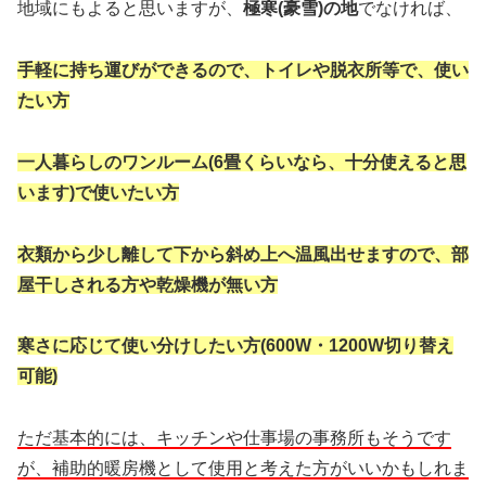
地域にもよると思いますが、
極寒(豪雪)の地
でなければ、
手軽に持ち運びができるので、トイレや脱衣所等で、使い
たい方
一人暮らしのワンルーム(6畳くらいなら、十分使えると思
います)で使いたい方
衣類から少し離して下から斜め上へ温風出せますので、部
屋干しされる方や乾燥機が無い方
寒さに応じて使い分けしたい方(600W・1200W切り替え
可能)
ただ基本的には、キッチンや仕事場の事務所もそうです
が、補助的暖房機として使用と考えた方がいいかもしれま